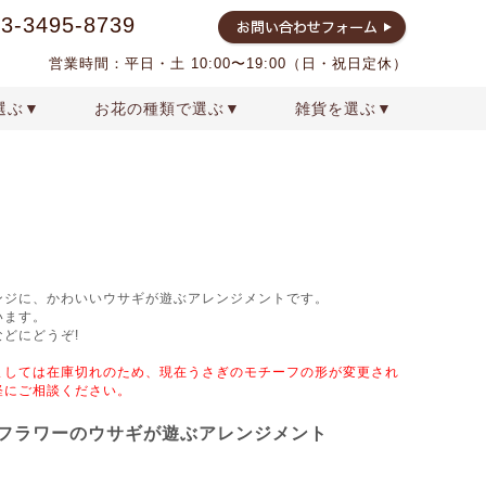
03-3495-8739
営業時間：平日・土 10:00〜19:00（日・祝日定休）
選ぶ▼
お花の種類で選ぶ▼
雑貨を選ぶ▼
イダル
プリザーブドフラワー
クリスマス
結婚祝いの花
雑貨
アートフラワー
プロポーズの花束
母の日
ンジに、かわいいウサギが遊ぶアレンジメントです。
います。
どにどうぞ!
ましては在庫切れのため、現在うさぎのモチーフの形が変更され
軽にご相談ください。
フラワーのウサギが遊ぶアレンジメント