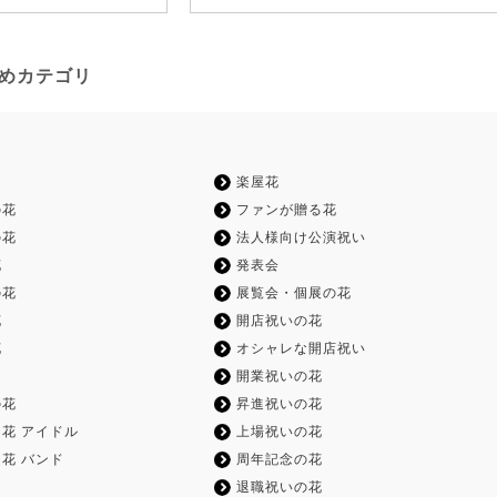
すすめカテゴリ
楽屋花
の花
ファンが贈る花
の花
法人様向け公演祝い
花
発表会
の花
展覧会・個展の花
花
開店祝いの花
花
オシャレな開店祝い
開業祝いの花
の花
昇進祝いの花
花 アイドル
上場祝いの花
花 バンド
周年記念の花
退職祝いの花