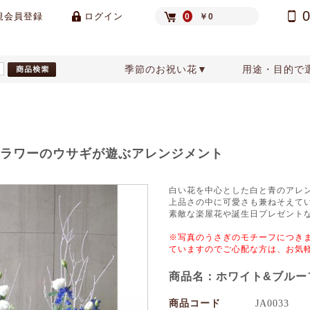
規会員登録
ログイン
0
￥0
季節のお祝い花▼
用途・目的で
祝い
ジメント
ンタインデー
楽屋花
天使のフラワーアレンジメント
誕生日プレゼント
アクセサリー
ホワイトデー
還暦祝いの花
鉢物
花束
ブラ
花
色別アレンジメント・スタンド花
フラワーのウサギが遊ぶアレンジメント
白い花を中心とした白と青のアレ
上品さの中に可愛さも兼ねそえて
素敵な楽屋花や誕生日プレゼントな
※写真のうさぎのモチーフにつき
ていますのでご心配な方は、お気
商品名：ホワイト&ブルー
商品コード
JA0033