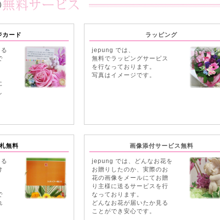
ジカード
ラッピング
える
jepung では、
で
無料でラッピングサービス
を行なっております。
写真はイメージです。
に
し
札無料
画像添付サービス無料
える
jepung では、どんなお花を
け
お贈りしたのか、実際のお
花の画像をメールにてお贈
り主様に送るサービスを行
で
なっております。
れ
どんなお花が届いたか見る
。
ことができ安心です。