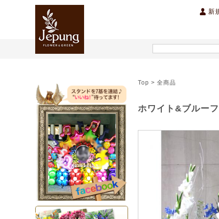
新
開店祝い・開業祝い
スタンド花
季節のお祝い花
胡蝶蘭
ハワイアン雑貨
公演祝い ・コンサート・出演
洋蘭
フラワーアレン
バレ
Top > 全商品
内祝い
オーダーメイドアレンジ
オーダーメイドスタンド
ホワイト&ブルー