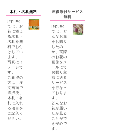
木札・名札無料
画像添付サービス
無料
jepung
では、お
jepung
花に添え
では、ど
る木札・
んなお花
名札を無
をお贈り
料でお付
したの
けしてい
か、実際
ます。
のお花の
写真はイ
画像をメ
メージで
ールにて
す。
お贈り主
ご希望の
様に送る
方は、注
サービス
文画面で
を行なっ
選択後、
ておりま
木札・名
す。
札に入れ
どんなお
る項目を
花が届い
ご記入く
たか見る
ださい。
ことがで
き安心で
す。