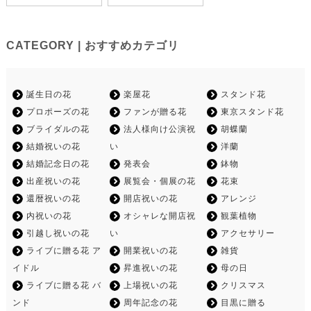
CATEGORY | おすすめカテゴリ
誕生日の花
楽屋花
スタンド花
プロポーズの花
ファンが贈る花
東京スタンド花
ブライダルの花
法人様向け公演祝
胡蝶蘭
結婚祝いの花
い
洋蘭
結婚記念日の花
発表会
鉢物
出産祝いの花
展覧会・個展の花
花束
還暦祝いの花
開店祝いの花
アレンジ
内祝いの花
オシャレな開店祝
観葉植物
引越し祝いの花
い
アクセサリー
ライブに贈る花 ア
開業祝いの花
雑貨
イドル
昇進祝いの花
母の日
ライブに贈る花 バ
上場祝いの花
クリスマス
ンド
周年記念の花
目黒に贈る