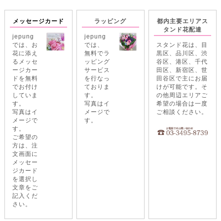
メッセージカード
ラッピング
都内主要エリアス
タンド花配達
jepung
jepung
では、お
では、
スタンド花は、目
花に添え
無料でラ
黒区、品川区、渋
るメッセ
ッピング
谷区、港区、千代
ージカー
サービス
田区、新宿区、世
ドを無料
を行なっ
田谷区で主にお届
でお付け
ておりま
けが可能です。そ
していま
す。
の他周辺エリアご
す。
写真はイ
希望の場合は一度
写真はイ
メージで
ご相談ください。
メージで
す。
す。
ご希望の
方は、注
文画面に
メッセー
ジカード
を選択し
文章をご
記入くだ
さい。