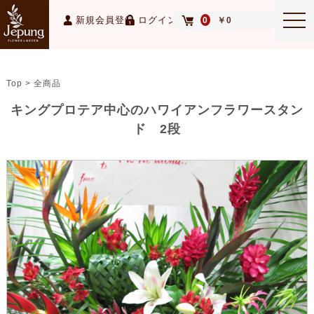
MEN
新規会員登録
ログイン
0
￥0
Top > 全商品
キングプロテア中心のハワイアンフラワースタン
ド 2段