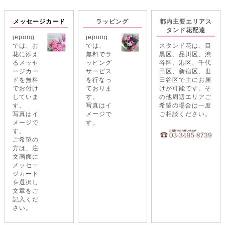
メッセージカード
ラッピング
都内主要エリアス
タンド花配達
jepung
jepung
では、お
では、
スタンド花は、目
花に添え
無料でラ
黒区、品川区、渋
るメッセ
ッピング
谷区、港区、千代
ージカー
サービス
田区、新宿区、世
ドを無料
を行なっ
田谷区で主にお届
でお付け
ておりま
けが可能です。そ
していま
す。
の他周辺エリアご
す。
写真はイ
希望の場合は一度
写真はイ
メージで
ご相談ください。
メージで
す。
す。
ご希望の
方は、注
文画面に
メッセー
ジカード
を選択し
文章をご
記入くだ
さい。