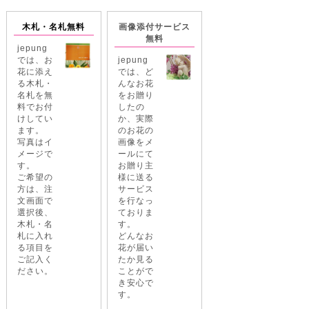
木札・名札無料
画像添付サービス
無料
jepung
では、お
jepung
花に添え
では、ど
る木札・
んなお花
名札を無
をお贈り
料でお付
したの
けしてい
か、実際
ます。
のお花の
写真はイ
画像をメ
メージで
ールにて
す。
お贈り主
ご希望の
様に送る
方は、注
サービス
文画面で
を行なっ
選択後、
ておりま
木札・名
す。
札に入れ
どんなお
る項目を
花が届い
ご記入く
たか見る
ださい。
ことがで
き安心で
す。