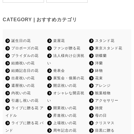
CATEGORY | おすすめカテゴリ
誕生日の花
楽屋花
スタンド花
プロポーズの花
ファンが贈る花
東京スタンド花
ブライダルの花
法人様向け公演祝
胡蝶蘭
結婚祝いの花
い
洋蘭
結婚記念日の花
発表会
鉢物
出産祝いの花
展覧会・個展の花
花束
還暦祝いの花
開店祝いの花
アレンジ
内祝いの花
オシャレな開店祝
観葉植物
引越し祝いの花
い
アクセサリー
ライブに贈る花 ア
開業祝いの花
雑貨
イドル
昇進祝いの花
母の日
ライブに贈る花 バ
上場祝いの花
クリスマス
ンド
周年記念の花
目黒に贈る