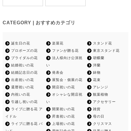
CATEGORY | おすすめカテゴリ
誕生日の花
楽屋花
スタンド花
プロポーズの花
ファンが贈る花
東京スタンド花
ブライダルの花
法人様向け公演祝
胡蝶蘭
結婚祝いの花
い
洋蘭
結婚記念日の花
発表会
鉢物
出産祝いの花
展覧会・個展の花
花束
還暦祝いの花
開店祝いの花
アレンジ
内祝いの花
オシャレな開店祝
観葉植物
引越し祝いの花
い
アクセサリー
ライブに贈る花 ア
開業祝いの花
雑貨
イドル
昇進祝いの花
母の日
ライブに贈る花 バ
上場祝いの花
クリスマス
ンド
周年記念の花
目黒に贈る