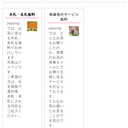
木札・名札無料
画像添付サービス
無料
jepung
では、お
jepung
花に添え
では、ど
る木札・
んなお花
名札を無
をお贈り
料でお付
したの
けしてい
か、実際
ます。
のお花の
写真はイ
画像をメ
メージで
ールにて
す。
お贈り主
ご希望の
様に送る
方は、注
サービス
文画面で
を行なっ
選択後、
ておりま
木札・名
す。
札に入れ
どんなお
る項目を
花が届い
ご記入く
たか見る
ださい。
ことがで
き安心で
す。