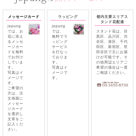
メッセージカード
ラッピング
都内主要エリアス
タンド花配達
jepung
jepung
では、お
では、
スタンド花は、目
花に添え
無料でラ
黒区、品川区、渋
るメッセ
ッピング
谷区、港区、千代
ージカー
サービス
田区、新宿区、世
ドを無料
を行なっ
田谷区で主にお届
でお付け
ておりま
けが可能です。そ
していま
す。
の他周辺エリアご
す。
写真はイ
希望の場合は一度
写真はイ
メージで
ご相談ください。
メージで
す。
す。
ご希望の
方は、注
文画面に
メッセー
ジカード
を選択し
文章をご
記入くだ
さい。