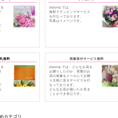
える
jepung では、
で
無料でラッピングサービス
を行なっております。
写真はイメージです。
に
し
札無料
画像添付サービス無料
える
jepung では、どんなお花を
け
お贈りしたのか、実際のお
花の画像をメールにてお贈
り主様に送るサービスを行
で
なっております。
れ
どんなお花が届いたか見る
。
ことができ安心です。
すすめカテゴリ