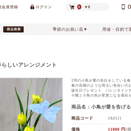
規会員登録
ログイン
0
￥0
季節のお祝い花▼
用途・目的で
祝い
ジメント
ンタインデー
楽屋花
天使のフラワーアレンジメント
誕生日プレゼント
アクセサリー
ホワイトデー
還暦祝いの花
鉢物
花束
ブラ
花
色別アレンジメント・スタンド花
春らしいアレンジメント
2羽の小鳥が愛の告白をしている
春の花畑のような明るい色合いの
誕生日プレゼント、バレンタインデ
※蝶と小鳥の色が変更になる場合
商品名：小鳥が愛を告げる
商品コード
JA0111
価格
11000 円
(