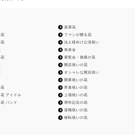
楽屋花
の花
ファンが贈る花
の花
法人様向け公演祝い
花
発表会
の花
展覧会・個展の花
花
開店祝いの花
花
オシャレな開店祝い
開業祝いの花
の花
昇進祝いの花
花 アイドル
上場祝いの花
花 バンド
周年記念の花
退職祝いの花
移転祝いの花