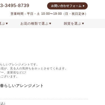
03-3495-8739
営業時間：平日・土 10:00〜19:00（日・祝日定休）
選ぶ▼
お花の種類で選ぶ▼
雑貨を選ぶ▼
イダル
プリザーブドフラワー
クリスマス
結婚祝いの花
雑貨
アートフラワー
プロポーズの花束
母の日
春らしいアレンジメントです。
お花が、見る人の気持ちをホッとさせてくれます。
ー、楽屋花などに!
もございます。
春らしいアレンジメント
税込)