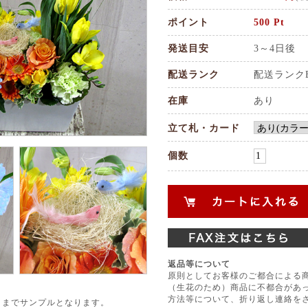
ポイント
500 Pt
発送目安
3～4日後
配送ランク
配送ランク
在庫
あり
立て札・カード
個数
返品等について
原則としてお客様のご都合による
（生花のため）商品に不都合があっ
方法等について、折り返し連絡を
くまでサンプルとなります。