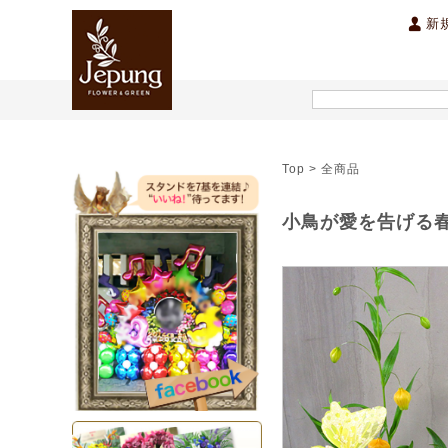
新
開店祝い・開業祝い
スタンド花
季節のお祝い花
胡蝶蘭
ハワイアン雑貨
公演祝い ・コンサート・出演
洋蘭
フラワーアレン
バレ
Top > 全商品
内祝い
オーダーメイドアレンジ
オーダーメイドスタンド
小鳥が愛を告げる