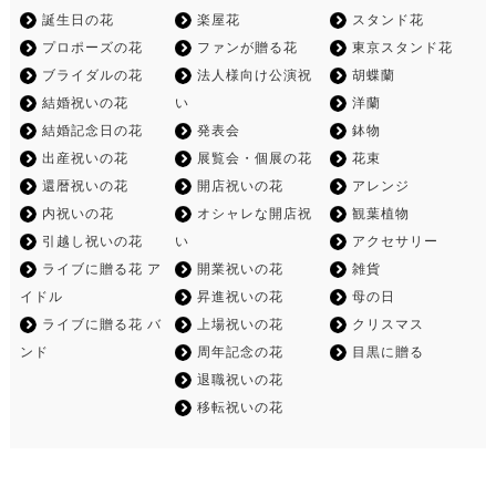
誕生日の花
楽屋花
スタンド花
プロポーズの花
ファンが贈る花
東京スタンド花
ブライダルの花
法人様向け公演祝
胡蝶蘭
結婚祝いの花
い
洋蘭
結婚記念日の花
発表会
鉢物
出産祝いの花
展覧会・個展の花
花束
還暦祝いの花
開店祝いの花
アレンジ
内祝いの花
オシャレな開店祝
観葉植物
引越し祝いの花
い
アクセサリー
ライブに贈る花 ア
開業祝いの花
雑貨
イドル
昇進祝いの花
母の日
ライブに贈る花 バ
上場祝いの花
クリスマス
ンド
周年記念の花
目黒に贈る
退職祝いの花
移転祝いの花