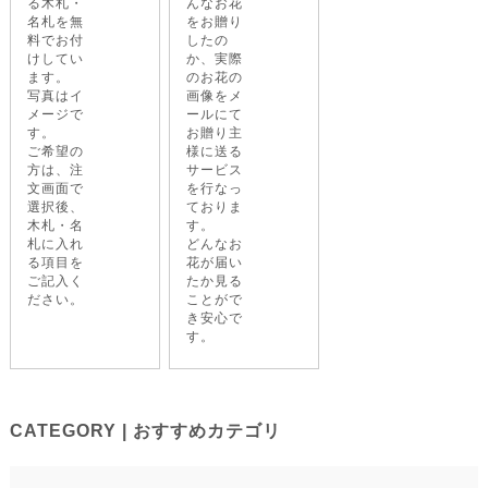
る木札・
んなお花
名札を無
をお贈り
料でお付
したの
けしてい
か、実際
ます。
のお花の
写真はイ
画像をメ
メージで
ールにて
す。
お贈り主
ご希望の
様に送る
方は、注
サービス
文画面で
を行なっ
選択後、
ておりま
木札・名
す。
札に入れ
どんなお
る項目を
花が届い
ご記入く
たか見る
ださい。
ことがで
き安心で
す。
CATEGORY | おすすめカテゴリ