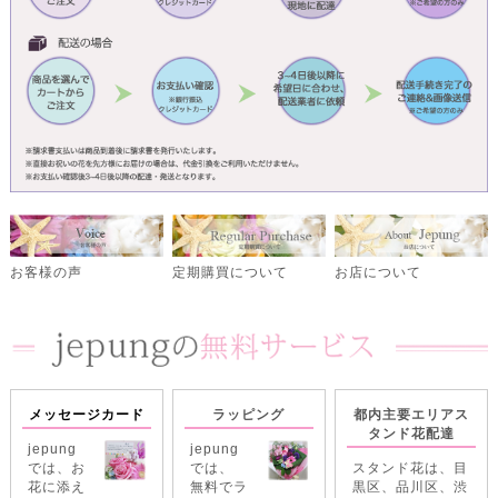
定期購買について
お客様の声
お店について
メッセージカード
ラッピング
都内主要エリアス
タンド花配達
jepung
jepung
では、お
では、
スタンド花は、目
花に添え
無料でラ
黒区、品川区、渋