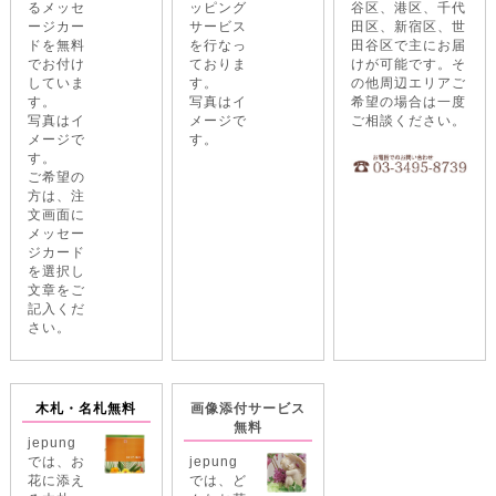
るメッセ
ッピング
谷区、港区、千代
ージカー
サービス
田区、新宿区、世
ドを無料
を行なっ
田谷区で主にお届
でお付け
ておりま
けが可能です。そ
していま
す。
の他周辺エリアご
す。
写真はイ
希望の場合は一度
写真はイ
メージで
ご相談ください。
メージで
す。
す。
ご希望の
方は、注
文画面に
メッセー
ジカード
を選択し
文章をご
記入くだ
さい。
木札・名札無料
画像添付サービス
無料
jepung
では、お
jepung
花に添え
では、ど