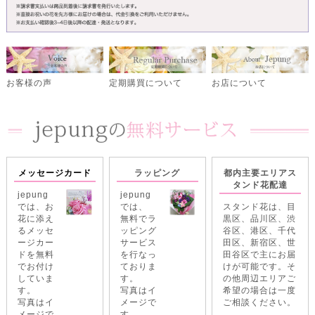
定期購買について
お客様の声
お店について
メッセージカード
ラッピング
都内主要エリアス
タンド花配達
jepung
jepung
では、お
では、
スタンド花は、目
花に添え
無料でラ
黒区、品川区、渋
るメッセ
ッピング
谷区、港区、千代
ージカー
サービス
田区、新宿区、世
ドを無料
を行なっ
田谷区で主にお届
でお付け
ておりま
けが可能です。そ
していま
す。
の他周辺エリアご
す。
写真はイ
希望の場合は一度
写真はイ
メージで
ご相談ください。
メージで
す。