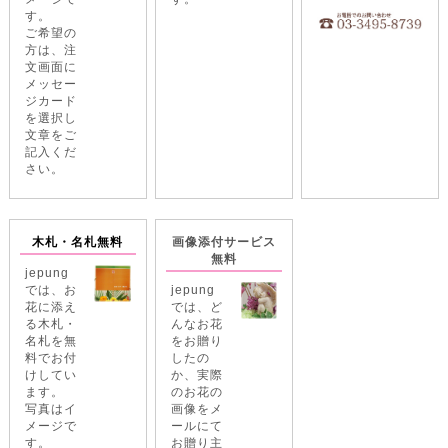
す。
ご希望の
方は、注
文画面に
メッセー
ジカード
を選択し
文章をご
記入くだ
さい。
木札・名札無料
画像添付サービス
無料
jepung
では、お
jepung
花に添え
では、ど
る木札・
んなお花
名札を無
をお贈り
料でお付
したの
けしてい
か、実際
ます。
のお花の
写真はイ
画像をメ
メージで
ールにて
す。
お贈り主