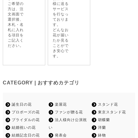
ご希望の
様に送る
方は、注
サービス
文画面で
を行なっ
選択後、
ておりま
木札・名
す。
札に入れ
どんなお
る項目を
花が届い
ご記入く
たか見る
ださい。
ことがで
き安心で
す。
CATEGORY | おすすめカテゴリ
誕生日の花
楽屋花
スタンド花
プロポーズの花
ファンが贈る花
東京スタンド花
ブライダルの花
法人様向け公演祝
胡蝶蘭
結婚祝いの花
い
洋蘭
結婚記念日の花
発表会
鉢物