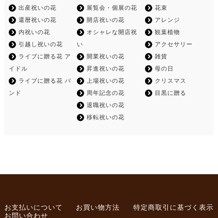
出産祝いの花
展覧会・個展の花
花束
還暦祝いの花
開店祝いの花
アレンジ
内祝いの花
オシャレな開店祝
観葉植物
引越し祝いの花
い
アクセサリー
ライブに贈る花 ア
開業祝いの花
雑貨
イドル
昇進祝いの花
母の日
ライブに贈る花 バ
上場祝いの花
クリスマス
ンド
周年記念の花
目黒に贈る
退職祝いの花
移転祝いの花
お支払いについて
お買い物方法
特定商取引に基づく表示
お問い合わせ