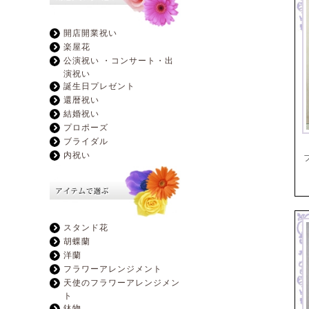
開店開業祝い
楽屋花
公演祝い ・コンサート・出
演祝い
誕生日プレゼント
還暦祝い
結婚祝い
プロポーズ
ブライダル
内祝い
スタンド花
胡蝶蘭
洋蘭
フラワーアレンジメント
天使のフラワーアレンジメン
ト
鉢物