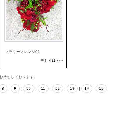
フラワーアレンジ06
詳しくは>>>
お待ちしております。
8
|
9
|
10
|
11
|
12
|
13
|
14
|
15