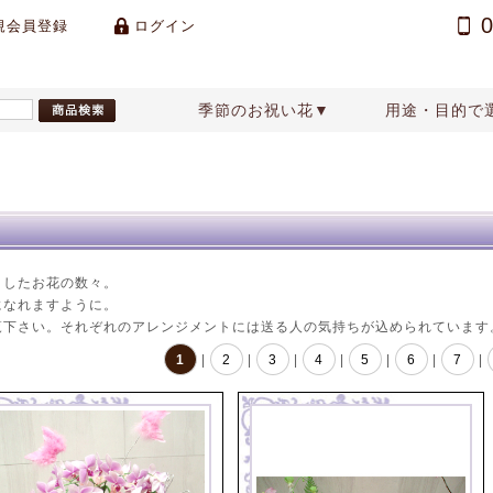
規会員登録
ログイン
季節のお祝い花▼
用途・目的で
祝い
ジメント
ンタインデー
楽屋花
天使のフラワーアレンジメント
誕生日プレゼント
アクセサリー
ホワイトデー
還暦祝いの花
鉢物
花束
ブラ
花
色別アレンジメント・スタンド花
りしたお花の数々。
になれますように。
覧下さい。それぞれのアレンジメントには送る人の気持ちが込められています
1
|
2
|
3
|
4
|
5
|
6
|
7
|