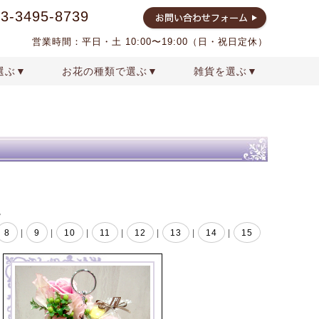
03-3495-8739
営業時間：平日・土 10:00〜19:00（日・祝日定休）
選ぶ▼
お花の種類で選ぶ▼
雑貨を選ぶ▼
イダル
プリザーブドフラワー
クリスマス
結婚祝いの花
雑貨
アートフラワー
プロポーズの花束
母の日
。
8
|
9
|
10
|
11
|
12
|
13
|
14
|
15