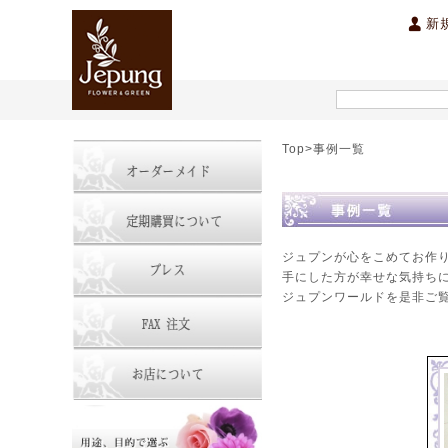
新
開店祝い・開業祝い
スタンド花
季節のお祝い花
胡蝶蘭
ハワイアン雑貨
公演祝い ・コンサート・出演
洋蘭
フラワーアレン
バレ
Top>事例一覧
内祝い
オーダーメイドアレンジ
オーダーメイドスタンド
ジュプンが心をこめてお作
手にした方が幸せな気持ち
ジュプンワールドを是非ご