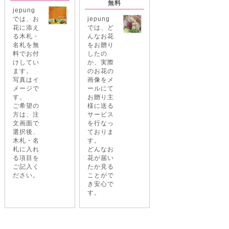
無料
jepung
では、お
jepung
花に添え
では、ど
る木札・
んなお花
名札を無
をお贈り
料でお付
したの
けしてい
か、実際
ます。
のお花の
写真はイ
画像をメ
メージで
ールにて
す。
お贈り主
ご希望の
様に送る
方は、注
サービス
文画面で
を行なっ
選択後、
ておりま
木札・名
す。
札に入れ
どんなお
る項目を
花が届い
ご記入く
たか見る
ださい。
ことがで
き安心で
す。