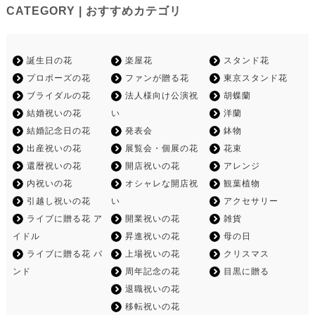
CATEGORY | おすすめカテゴリ
誕生日の花
楽屋花
スタンド花
プロポーズの花
ファンが贈る花
東京スタンド花
ブライダルの花
法人様向け公演祝
胡蝶蘭
結婚祝いの花
い
洋蘭
結婚記念日の花
発表会
鉢物
出産祝いの花
展覧会・個展の花
花束
還暦祝いの花
開店祝いの花
アレンジ
内祝いの花
オシャレな開店祝
観葉植物
引越し祝いの花
い
アクセサリー
ライブに贈る花 ア
開業祝いの花
雑貨
イドル
昇進祝いの花
母の日
ライブに贈る花 バ
上場祝いの花
クリスマス
ンド
周年記念の花
目黒に贈る
退職祝いの花
移転祝いの花