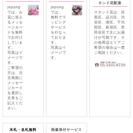
タンド花配達
jepung
jepung
では、お
では、
スタンド花は、目
花に添え
無料でラ
黒区、品川区、渋
るメッセ
ッピング
谷区、港区、千代
ージカー
サービス
田区、新宿区、世
ドを無料
を行なっ
田谷区で主にお届
でお付け
ておりま
けが可能です。そ
していま
す。
の他周辺エリアご
す。
写真はイ
希望の場合は一度
写真はイ
メージで
ご相談ください。
メージで
す。
す。
ご希望の
方は、注
文画面に
メッセー
ジカード
を選択し
文章をご
記入くだ
さい。
木札・名札無料
画像添付サービス